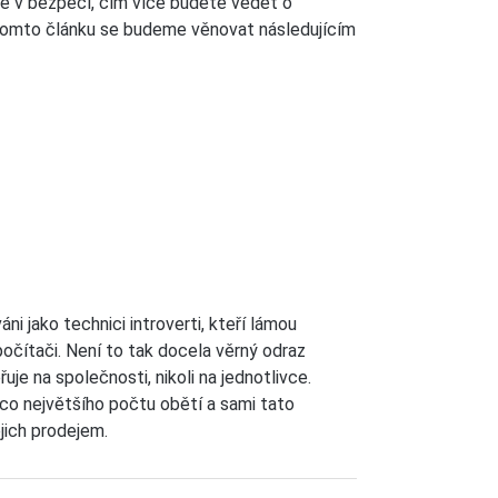
ne v bezpečí, čím více budete vědět o
V tomto článku se budeme věnovat následujícím
ni jako technici introverti, kteří lámou
počítači. Není to tak docela věrný odraz
je na společnosti, nikoli na jednotlivce.
 co největšího počtu obětí a sami tato
ejich prodejem.