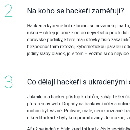
Na koho se hackeři zaměřují?
Hackeři a kybernetičtí zločinci se nezaměřují na to
rukou – chtějí je pouze od co největšího počtu lidí
obrovské podniky, které mají stovky tisíc zákazníků
bezpečnostním řetězci, kybernetickou paralelu od
jediný slabý článek, je v tom – vezme si co nejvíce
Co dělají hackeři s ukradenými 
Jakmile má hacker přístup k datům, zahájí těžký úk
přes temný web. Dopady na bankovní účty a online
mohou být vážné. Podivné, malé, nerozpoznané tr
o kreditní kartě byly kompromitovány. Je možné, ž
Ať už se jedná o číslo kreditní karty, číslo sociální