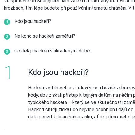
Ve společnosti Scanguard nám záleží na tom, abyste byli onli
hrozbách, tím lépe budete při používání internetu chráněni. 
Kdo jsou hackeři?
Na koho se hackeři zaměřují?
Co dělají hackeři s ukradenými daty?
Kdo jsou hackeři?
Hackeři ve filmech a v televizi jsou běžně zobrazová
kódy, aby získali přístup k tajným datům na něčím 
typického hackera – který se ve skutečnosti zaměřu
Hackeři chtějí získat co nejvíce osobních údajů od
data použít k finančnímu zisku, ať už přímo, nebo j