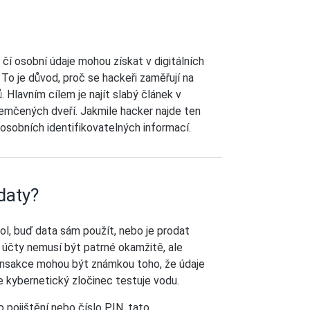
, čí osobní údaje mohou získat v digitálních
. To je důvod, proč se hackeři zaměřují na
. Hlavním cílem je najít slabý článek v
emčených dveří. Jakmile hacker najde ten
 osobních identifikovatelných informací.
daty?
ol, buď data sám použít, nebo je prodat
 účty nemusí být patrné okamžitě, ale
ansakce mohou být známkou toho, že údaje
e kybernetický zločinec testuje vodu.
ho pojištění nebo číslo PIN, tato