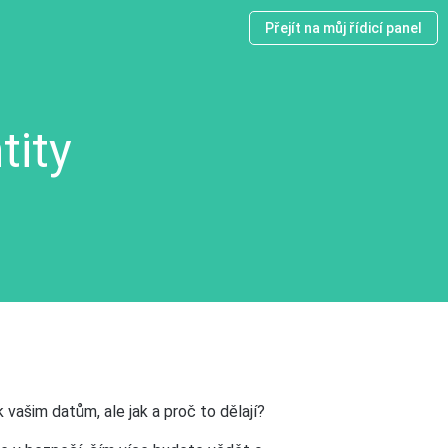
Přejít na můj řídicí panel
tity
 k vašim datům, ale jak a proč to dělají?