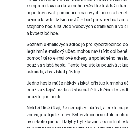
kompromitovaná data mohou vést ke krádeži identit
nepodceňovat porušení e-mailových adres a hesel.
branou k řadě dalších účtů – buď prostřednictvím 
stejného hesla na více webových stránkách a ve s
a kyberzločince.
Seznam e-mailových adres je pro kyberzločince c
legitimní e-mailový účet, mohou navštívit oblíbené
pomocí této e-mailové adresy a společného hesla.
používá slabá hesla. Tento typ útoku používá „skri
sekundu, aby získal přístup.
Jedno heslo může někdy získat přístup k mnoha 
používá stejná hesla a kybernetičtí zločinci to věd
použito jiné heslo.
Někteří lidé říkají, že nemají co ukrást, a proto n
znovu, jestli jste to vy. Kyberzločinci si stále mo
na někoho jiného. I kdyby byl zločinec odmítnut, 