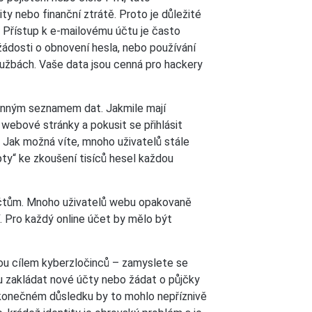
y nebo finanční ztrátě. Proto je důležité
 Přístup k e-mailovému účtu je často
žádosti o obnovení hesla, nebo používání
lužbách. Vaše data jsou cenná pro hackery
enným seznamem dat. Jakmile mají
 webové stránky a pokusit se přihlásit
 Jak možná víte, mnoho uživatelů stále
pty“ ke zkoušení tisíců hesel každou
účtům. Mnoho uživatelů webu opakovaně
í. Pro každý online účet by mělo být
ejsou cílem kyberzločinců – zamyslete se
hou zakládat nové účty nebo žádat o půjčky
v konečném důsledku by to mohlo nepříznivě