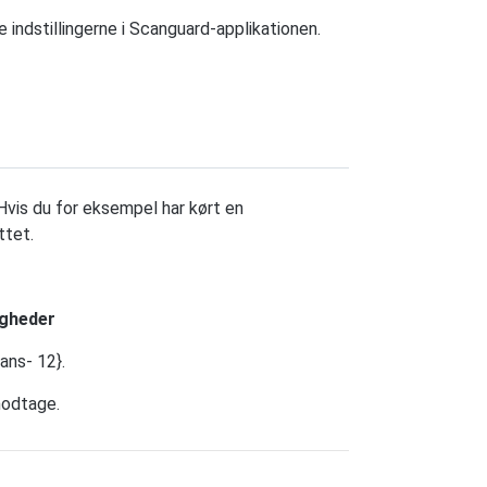
e indstillingerne i Scanguard-applikationen.
Hvis du for eksempel har kørt en
ttet.
igheder
ans- 12}.
modtage.