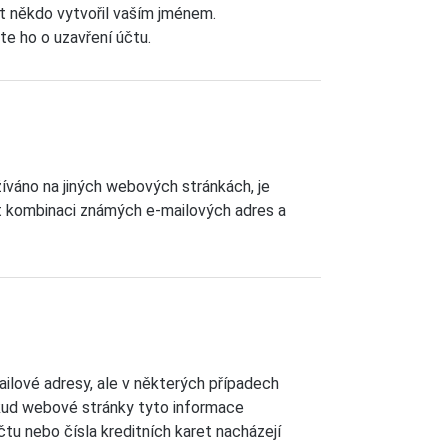
et někdo vytvořil vaším jménem.
e ho o uzavření účtu.
žíváno na jiných webových stránkách, je
žít kombinaci známých e-mailových adres a
ailové adresy, ale v některých případech
okud webové stránky tyto informace
tu nebo čísla kreditních karet nacházejí