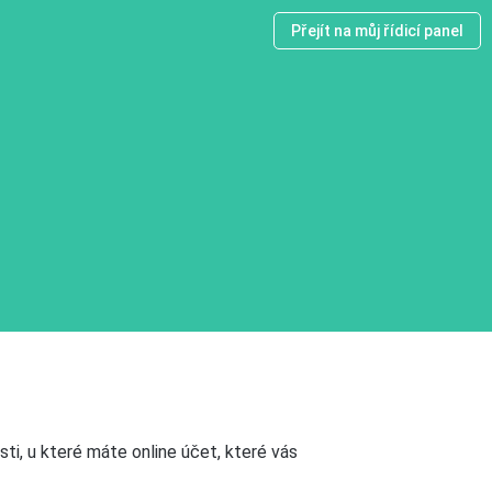
Přejít na můj řídicí panel
i, u které máte online účet, které vás