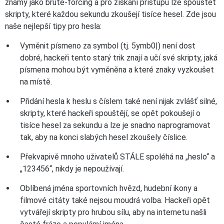
známý jako brute-forcing a pro získání přístupu lze spouštět
skripty, které každou sekundu zkoušejí tisíce hesel. Zde jsou
naše nejlepší tipy pro hesla:
Vyměnit písmeno za symbol (tj. 5ymb0|) není dost
dobré, hackeři tento starý trik znají a učí své skripty, jaká
písmena mohou být vyměněna a které znaky vyzkoušet
na místě.
Přidání hesla k heslu s číslem také není nijak zvlášť silné,
skripty, které hackeři spouštějí, se opět pokoušejí o
tisíce hesel za sekundu a lze je snadno naprogramovat
tak, aby na konci slabých hesel zkoušely číslice.
Překvapivě mnoho uživatelů STÁLE spoléhá na „heslo“ a
„123456“, nikdy je nepoužívají.
Oblíbená jména sportovních hvězd, hudební ikony a
filmové citáty také nejsou moudrá volba. Hackeři opět
vytvářejí skripty pro hrubou sílu, aby na internetu našli