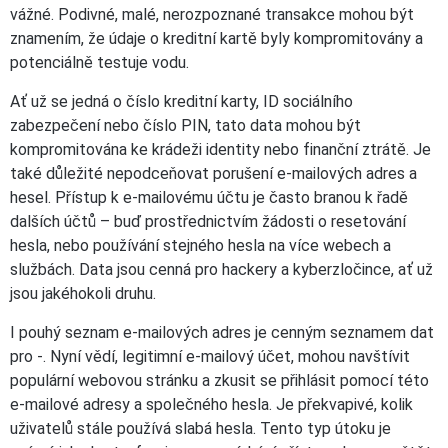
vážné. Podivné, malé, nerozpoznané transakce mohou být
znamením, že údaje o kreditní kartě byly kompromitovány a
potenciálně testuje vodu.
Ať už se jedná o číslo kreditní karty, ID sociálního
zabezpečení nebo číslo PIN, tato data mohou být
kompromitována ke krádeži identity nebo finanční ztrátě. Je
také důležité nepodceňovat porušení e-mailových adres a
hesel. Přístup k e-mailovému účtu je často branou k řadě
dalších účtů – buď prostřednictvím žádosti o resetování
hesla, nebo používání stejného hesla na více webech a
službách. Data jsou cenná pro hackery a kyberzločince, ať už
jsou jakéhokoli druhu.
I pouhý seznam e-mailových adres je cenným seznamem dat
pro -. Nyní vědí, legitimní e-mailový účet, mohou navštívit
populární webovou stránku a zkusit se přihlásit pomocí této
e-mailové adresy a společného hesla. Je překvapivé, kolik
uživatelů stále používá slabá hesla. Tento typ útoku je