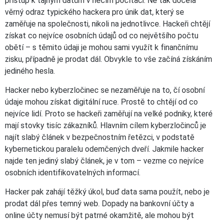
přístup k tajným datům v něčím počítači. Ne tak docela
věrný odraz typického hackera pro únik dat, který se
zaměřuje na společnosti, nikoli na jednotlivce. Hackeři chtějí
získat co nejvíce osobních údajů od co největšího počtu
obětí – s těmito údaji je mohou sami využít k finančnímu
zisku, případně je prodat dál. Obvykle to vše začíná získáním
jediného hesla.
Hacker nebo kyberzločinec se nezaměřuje na to, čí osobní
údaje mohou získat digitální ruce. Prostě to chtějí od co
nejvíce lidí. Proto se hackeři zaměřují na velké podniky, které
mají stovky tisíc zákazníků. Hlavním cílem kyberzločinců je
najít slabý článek v bezpečnostním řetězci, v podstatě
kybernetickou paralelu odemčených dveří. Jakmile hacker
najde ten jediný slabý článek, je v tom – vezme co nejvíce
osobních identifikovatelných informací.
Hacker pak zahájí těžký úkol, buď data sama použít, nebo je
prodat dál přes temný web. Dopady na bankovní účty a
online účty nemusí být patrné okamžitě, ale mohou být