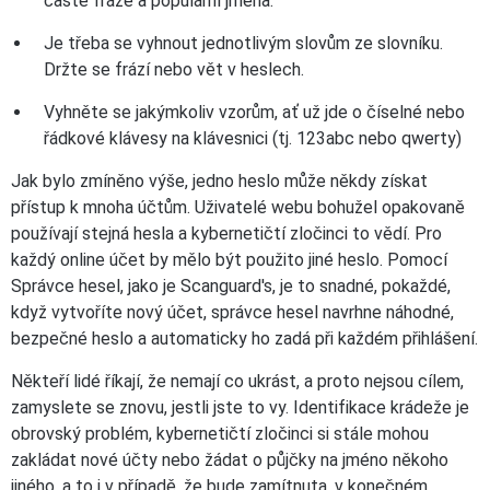
časté fráze a populární jména.
Je třeba se vyhnout jednotlivým slovům ze slovníku.
Držte se frází nebo vět v heslech.
Vyhněte se jakýmkoliv vzorům, ať už jde o číselné nebo
řádkové klávesy na klávesnici (tj. 123abc nebo qwerty)
Jak bylo zmíněno výše, jedno heslo může někdy získat
přístup k mnoha účtům. Uživatelé webu bohužel opakovaně
používají stejná hesla a kybernetičtí zločinci to vědí. Pro
každý online účet by mělo být použito jiné heslo. Pomocí
Správce hesel, jako je Scanguard's, je to snadné, pokaždé,
když vytvoříte nový účet, správce hesel navrhne náhodné,
bezpečné heslo a automaticky ho zadá při každém přihlášení.
Někteří lidé říkají, že nemají co ukrást, a proto nejsou cílem,
zamyslete se znovu, jestli jste to vy. Identifikace krádeže je
obrovský problém, kybernetičtí zločinci si stále mohou
zakládat nové účty nebo žádat o půjčky na jméno někoho
jiného, a to i v případě, že bude zamítnuta, v konečném