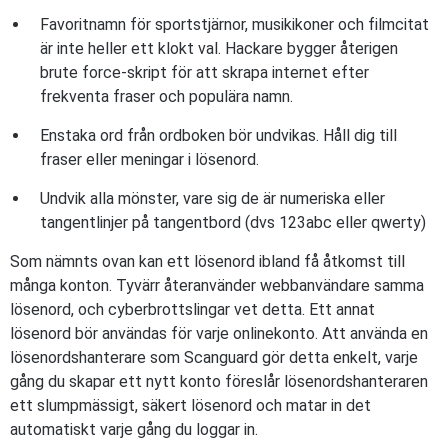
Favoritnamn för sportstjärnor, musikikoner och filmcitat
är inte heller ett klokt val. Hackare bygger återigen
brute force-skript för att skrapa internet efter
frekventa fraser och populära namn.
Enstaka ord från ordboken bör undvikas. Håll dig till
fraser eller meningar i lösenord.
Undvik alla mönster, vare sig de är numeriska eller
tangentlinjer på tangentbord (dvs 123abc eller qwerty)
Som nämnts ovan kan ett lösenord ibland få åtkomst till
många konton. Tyvärr återanvänder webbanvändare samma
lösenord, och cyberbrottslingar vet detta. Ett annat
lösenord bör användas för varje onlinekonto. Att använda en
lösenordshanterare som Scanguard gör detta enkelt, varje
gång du skapar ett nytt konto föreslår lösenordshanteraren
ett slumpmässigt, säkert lösenord och matar in det
automatiskt varje gång du loggar in.