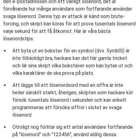
den e-postadressen och ett vanligt lösenord, det är
förvånande hur många användare som fortfarande använder
svaga lösenord. Denna typ av attack är känd som brute-
forcing, och skript kan köras för att prova tusentals lösenord
varje sekund för att få åtkomst. Här är våra bästa
lösenordstips:
Att byta ut en bokstav för en symbol (dvs. 5ymb0|) är
inte tillräckligt bra, hackare kan det här gamla tricket
och lär sina skript vilka bokstäver som kan bytas ut och
vilka karaktärer de ska prova på plats.
Att lägga till ett lösenordsord med en siffra är inte
heller särskilt starkt, återigen, skripten som hackare kör
försök tusentals lösenord i sekunden och kan enkelt
programmeras att försöka siffror i slutet av svaga
lösenord.
Otroligt nog förlitar sig ett antal användare fortfarande
på "lösenord" och "123456", använd aldrig dessa.