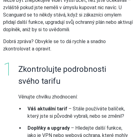
Může být znepokojivé vidět vyšší účet, než jste očekávali –
zvláště pokud jste neměli v úmyslu kupovat nic navíc. U
Scanguard se to někdy stává, když si zákazníci omylem
přidají další funkce, upgradují svůj ochranný plán nebo aktivují
doplněk, aniž by si to uvědomili.
Dobrá zpráva? Obvykle se to dá rychle a snadno
zkontrolovat a opravit.
Zkontrolujte podrobnosti
svého tarifu
Věnujte chvilku zhodnocení:
Váš aktuální tarif
– Stále používáte balíček,
který jste si původně vybrali, nebo se změnil?
Doplňky a upgrady
– Hledejte další funkce,
jako je VPN nebo webová ochrana, které mohly