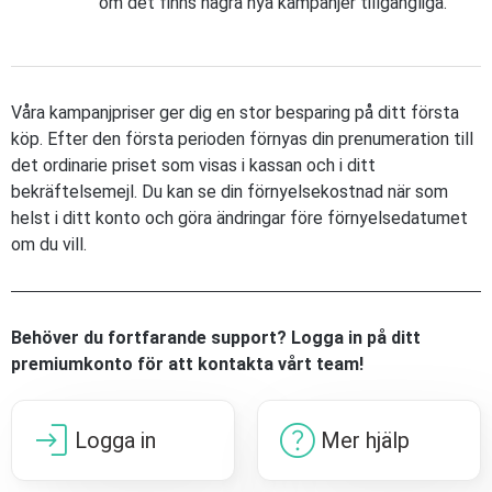
om det finns några nya kampanjer tillgängliga.
Våra kampanjpriser ger dig en stor besparing på ditt första
köp. Efter den första perioden förnyas din prenumeration till
det ordinarie priset som visas i kassan och i ditt
bekräftelsemejl. Du kan se din förnyelsekostnad när som
helst i ditt konto och göra ändringar före förnyelsedatumet
om du vill.
Behöver du fortfarande support? Logga in på ditt
premiumkonto för att kontakta vårt team!
login
help
Logga in
Mer hjälp