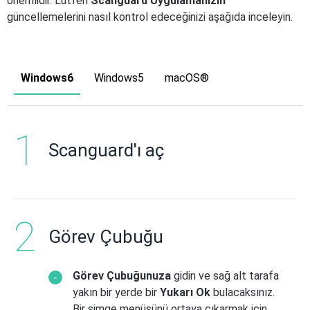
önemlidir. Lütfen
Scanguard Uygulamanızın
güncellemelerini nasıl kontrol edeceğinizi aşağıda inceleyin.
Windows6
Windows5
macOS®
Scanguard'ı aç
Görev Çubuğu
Görev Çubuğunuza
gidin ve sağ alt tarafa
yakın bir yerde bir
Yukarı Ok
bulacaksınız.
Bir simge menüsünü ortaya çıkarmak için