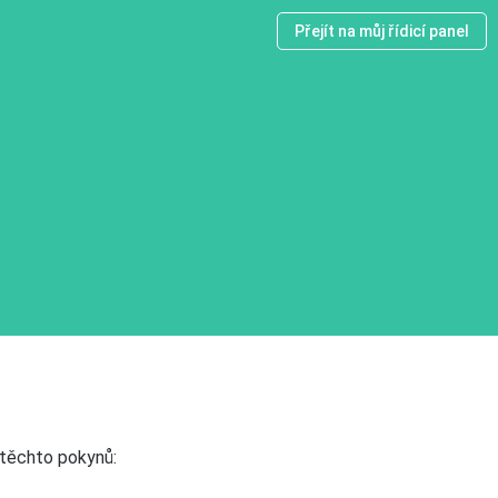
Přejít na můj řídicí panel
 těchto pokynů: