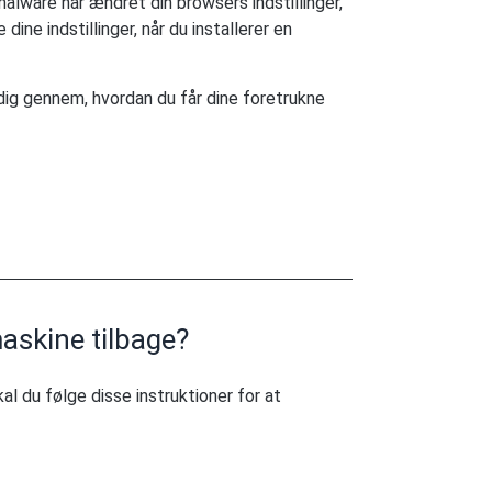
alware har ændret din browsers indstillinger,
ine indstillinger, når du installerer en
e dig gennem, hvordan du får dine foretrukne
askine tilbage?
l du følge disse instruktioner for at