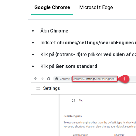
Google Chrome
Microsoft Edge
Åbn
Chrome
Indsæt
chrome://settings/searchEngines
Klik på {notrans- 4}tre prikker
ved siden af
s
Klik på
Gør som standard