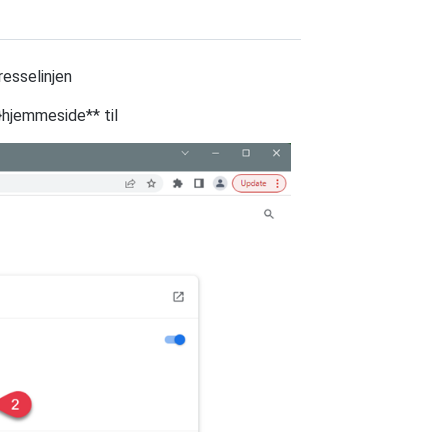
resselinjen
 }hjemmeside** til