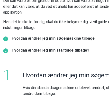
Der kan være et par grunde til dette. Det kan være, at noget m
eller det kan være, at du ved et uheld har accepteret at ændre d
applikation.
Hvis dette skete for dig, skal du ikke bekymre dig, vi vil guid
indstillinger tilbage.
Hvordan ændrer jeg min søgemaskine tilbage
Hvordan ændrer jeg min startside tilbage?
Hvordan ændrer jeg min søgem
Hvis din standardsøgemaskine er blevet ændret, ska
ændre dem tilbage.