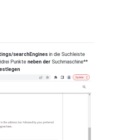
tings/searchEngines
in die Suchleiste
4}drei Punkte
neben der
Suchmaschine**
festlegen