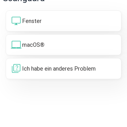
desktop_windows
Fenster
laptop_mac
macOS®
quiz
Ich habe ein anderes Problem