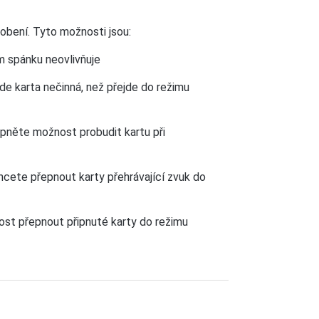
obení. Tyto možnosti jsou:
m spánku neovlivňuje
de karta nečinná, než přejde do režimu
pněte možnost probudit kartu při
cete přepnout karty přehrávající zvuk do
st přepnout připnuté karty do režimu