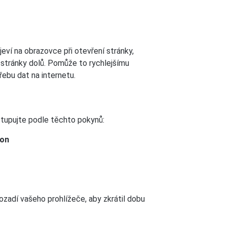
eví na obrazovce při otevření stránky,
í stránky dolů. Pomůže to rychlejšímu
třebu dat na internetu.
ostupujte podle těchto pokynů:
ion
zadí vašeho prohlížeče, aby zkrátil dobu