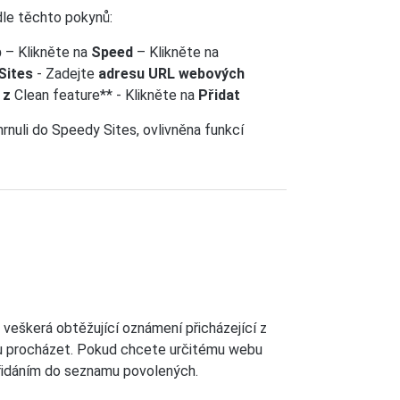
dle těchto pokynů:
p
– Klikněte na
Speed
– Klikněte na
Sites
- Zadejte
adresu URL webových
z
Clean feature** - Klikněte na
Přidat
rnuli do Speedy Sites, ovlivněna funkcí
veškerá obtěžující oznámení přicházející z
u procházet. Pokud chcete určitému webu
přidáním do seznamu povolených.