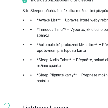
Možnosti přizpůsobení Site Sleepers
Site Sleeper přichází s několika možnostmi přizpůs
*Awake List** – Upravte, které weby reži
*Timeout Time** – Vyberte, jak dlouho bu
spánku
*Automatické probuzení kliknutím** – Pře
opětovném přístupu na kartu
*Sleep Audio Tabs** – Přepněte, pokud ch
režimu spánku
*Sleep Připnuté karty** – Přepněte možno
spánku