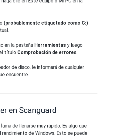
 haga clic en Este equipo o Mi PC en la
ro
(probablemente etiquetado como C:)
ual.
lic en la pestaña
Herramientas
y luego
el título
Comprobación de errores
.
ador de disco, le informará de cualquier
que encuentre.
ner en Scanguard
fama de llenarse muy rápido. Es algo que
el rendimiento de Windows. Esto se puede