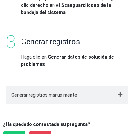
clic derecho
en el
Scanguard ícono de la
bandeja del sistema
.
Generar registros
Haga clic en
Generar datos de solución de
problemas
.
Generar registros manualmente
Presionando la tecla
Windows ⊞ y R
juntas
para abrir la ventana de ejecución.
¿Ha quedado contestada su pregunta?